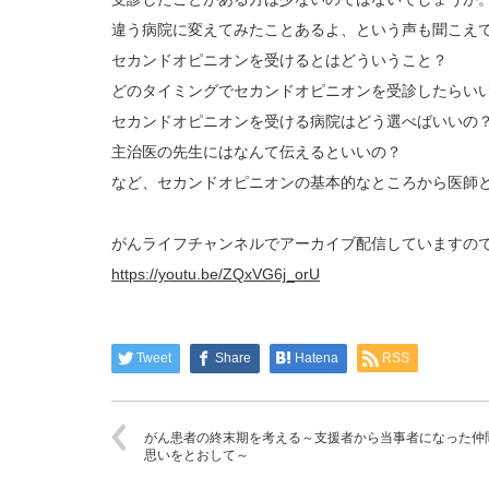
違う病院に変えてみたことあるよ、という声も聞こえ
セカンドオピニオンを受けるとはどういうこと？
どのタイミングでセカンドオピニオンを受診したらい
セカンドオピニオンを受ける病院はどう選べばいいの
主治医の先生にはなんて伝えるといいの？
など、セカンドオピニオンの基本的なところから医師
がんライフチャンネルでアーカイブ配信していますの
https://youtu.be/ZQxVG6j_orU
Tweet
Share
Hatena
RSS
がん患者の終末期を考える～支援者から当事者になった仲
思いをとおして～